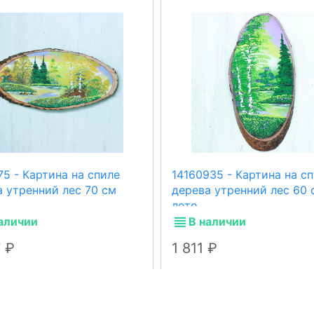
75 - Картина на спиле
14160935 - Картина на с
а утренний лес 70 см
дерева утренний лес 60 
лето
аличии
В наличии
7
1 811