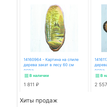
14160964 - Картина на спиле
141611
дерева закат в лесу 60 см
дерев
осень
осень.
В наличии
В н
1 811
2 55
Хиты продаж