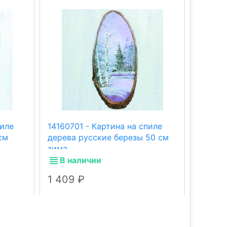
пиле
14160701 - Картина на спиле
141607
см
дерева русские березы 50 см
дерева
зима
лето
В наличии
В н
1 409
1 40