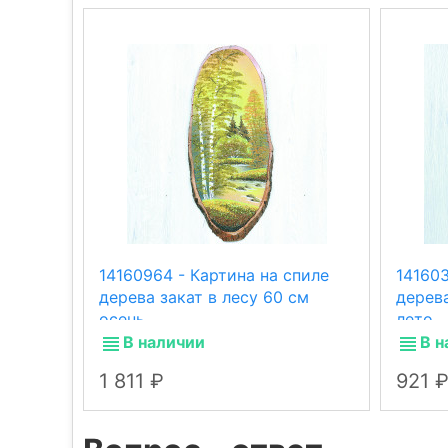
14160964 - Картина на спиле
141603
дерева закат в лесу 60 см
дерева
осень
лето.
В наличии
В н
1 811
921