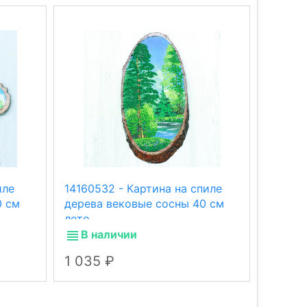
иле
14160532 - Картина на спиле
141606
0 см
дерева вековые сосны 40 см
дерева
лето.
зима.
В наличии
В н
1 035
1 09